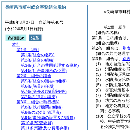
長崎県市町村総合事務組合規約
○長崎県市町
平成8年3月27日 自治許第40号
第1章
総則
(令和2年5月1日施行)
(組合の名称)
第1条
この組合は
条項目次
沿革
(組合の組織)
本則
第2条
組合は、
別表
第1章
総則
(組合の共同処理す
第1条
(組合の名称)
第3条
組合は、
別表
第2条
(組合の組織)
(1)
地方自治法
(
第3条
(組合の共同処理する事務)
(2)
消防組織法
(
第4条
(組合事務所の位置)
(3)
消防法
(昭和2
第2章
組合の議会
(4)
水防法
(昭和2
第5条
(組合の議会の組織)
(5)
水防法第45
第6条
(議員の任期)
(6)
災害対策基本
第7条
(議長及び副議長等)
(7)
消防組織法第
第7条の2
(特別議決)
(8)
功労のあった
第3章
組合の執行機関
(9)
地方公務員災
第8条
(執行機関の組織)
関する事務
第8条の2
(会計管理者)
(10)
公立学校の
第9条
(事務局の設置及び職員)
校、中等教育学
第10条
(監査委員)
る公務災害補償
第11条
(報酬及び費用弁償)