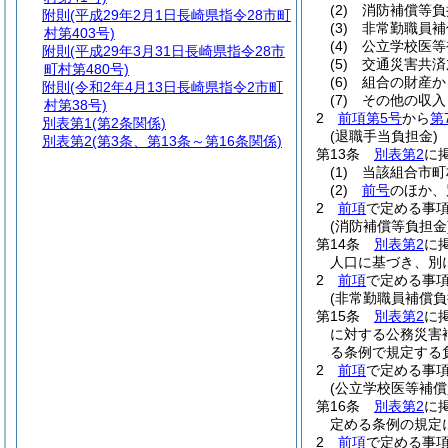
(2)
消防補償等負
附則
(平成29年2月1日長崎県指令28市町
(3)
非常勤職員補
村第403号)
(4)
公立学校医等
附則
(平成29年3月31日長崎県指令28市
(5)
交通災害共済
町村第480号)
(6)
組合の財産か
附則
(令和2年4月13日長崎県指令2市町
(7)
その他の収入
村第38号)
2
前項第5号
から
第
別表第1
(第2条関係)
(退職手当負担金)
別表第2
(第3条、第13条～第16条関係)
第13条
別表第2
に
(1)
当該組合市町
(2)
前号
のほか、
2
前項
で定める事
(消防補償等負担金
第14条
別表第2
に
人口に基づき、別
2
前項
で定める事
(非常勤職員補償負
第15条
別表第2
に
に対する公務災害
る条例で規定する
2
前項
で定める事
(公立学校医等補償
第16条
別表第2
に
定める条例の規定
2
前項
で定める事