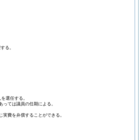
理する。
人を選任する。
あっては議員の任期による。
じ実費を弁償することができる。