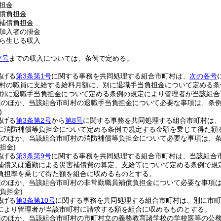
担金
償負担金
補償負担金
加入者の掛金
ら生じる収入
7号
までの収入については、条例で定める。
掲げる
第3条第1号
に関する事務を共同処理する組合市町村は、
次の各号
村の職員に支給する給料月額に、別に退職手当負担金について定める条
別に退職手当負担金について定める条例の規定により管理者が当該組合
項のほか、当該組合市町村の退職手当負担金について必要な事項は、条
)
掲げる
第3条第2号
から
第8号
に関する事務を共同処理する組合市町村は、
に消防補償等負担金について定める条例で規定する金額を乗じて得た額
項のほか、当該組合市町村の消防補償等負担金について必要な事項は、
担金)
掲げる
第3条第9号
に関する事務を共同処理する組合市町村は、当該組合
補償又は通勤による災害補償費の算定、支給等について定める条例で規
負担率を乗じて得た額を組合に収めるものとする。
項のほか、当該組合市町村の非常勤職員補償負担金について必要な事項
負担金)
掲げる
第3条第10号
に関する事務を共同処理する組合市町村は、別に市町
により管理者が当該市町村に請求する額を組合に収めるものとする。
項のほか、当該組合市町村の市町村立の義務教育諸学校の学校医等の公