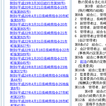
数の賛成を含む出
附則
(平成19年3月30日総行市第98号)
第3章
組合
附則
(平成20年2月21日長崎県指令19市
(執行機関の組織)
町振第865号)
第8条
組合に、管
附則
(平成20年4月1日長崎県指令20市町
2
管理者は、長崎
振第59号)
3
副管理者は、長
附則
(平成21年3月31日長崎県指令20市
4
管理者、副管理
町振第905号)
5
管理者は、組合
附則
(平成22年3月30日長崎県指令21市
6
副管理者は管理
町振第925号)
(会計管理者)
附則
(平成22年3月31日長崎県指令21市
第8条の2
組合に、
町振第927号)
2
会計管理者は、
附則
(平成22年11月18日長崎県指令22市
(事務局の設置及び
町振第589号)
第9条
組合に事務
附則
(平成23年1月20日長崎県指令22市
2
前項
の職員の定
町振第645号)
(監査委員)
附則
(平成23年8月18日長崎県指令23地
第10条
組合に監査
振第372号)
2
監査委員は、管理
附則
(平成24年4月1日長崎県指令24地振
3
監査委員の任期
第44号)
(報酬及び費用弁償
附則
(平成25年4月1日長崎県指令25地振
第11条
管理者、副
第8号)
第4章
組合
附則
(平成27年4月1日長崎県指令27市町
(組合の経費の支弁
村第23号)
第12条
組合の経費
附則
(平成28年4月1日長崎県指令28市町
(1)
退職手当負担
村第41号)