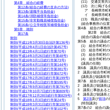
(11)
交通災害共
第4章
組合の経費
(12)
次に掲げる
第12条
(組合の経費の支弁の方法)
ア
長崎県市町
第13条
(退職手当負担金)
イ
長崎県市町
第14条
(消防補償等負担金)
(13)
職員の研修
第15条
(非常勤職員補償負担金)
(組合事務所の位置
第16条
(公立学校医等補償負担金)
第4条
組合の事務所
第5章
雑則
第2章
組合
第17条
(組合の議会の組織
附則
第5条
組合の議会
附則
(平成11年3月30日自治許第136号)
(1)
組合市町村の
附則
(平成12年4月1日自治許第457号)
(2)
組合市町村の
附則
(平成13年4月1日総行市第70号)
(3)
組合市町村の
附則
(平成14年3月26日総行市第48号)
(4)
組合市町村の
附則
(平成16年3月1日総行市第73号)
(議員の任期)
附則
(平成16年4月1日総行市第144号)
第6条
議員の任期は
附則
(平成16年8月1日総行市第381号)
2
議員が組合市町
附則
(平成17年1月3日総行市第672号)
(議長及び副議長等
附則
(平成17年2月28日総行市第199号)
第7条
組合の議会
附則
(平成17年4月1日総行市第595号)
2
議長及び副議長
附則
(平成17年9月30日総行市第791号)
3
議長に事故ある
附則
(平成17年10月7日総行市第809号)
4
議長及び副議長
附則
(平成17年12月28日総行市第829号)
5
第2項
及び
前項
の
附則
(平成18年1月3日総行市第24号)
(特別議決)
附則
(平成18年3月31日総行市第100号)
第7条の2
組合の議
附則
(平成18年4月1日総行市第102号)