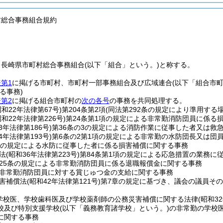
村総合事務組合規約
、長崎県市町村総合事務組合
(以下「組合」という。)
と称する。
第1
に掲げる市町村、市町村一部事務組合及び広域連合
(以下「組合市
る事務)
第2
に掲げる組合市町村の
次の各号
の事務を共同処理する。
昭和22年法律第67号)
第204条第2項
(同法第292条の規定により準用する
昭和22年法律第226号)
第24条第1項の規定による非常勤消防団員に係る
3年法律第186号)
第36条の3の規定による消防作業に従事した者又は救
4年法律第193号)
第6条の2第1項の規定による非常勤の水防団長又は団
条の規定による水防に従事した者に係る損害補償に関する事務
法
(昭和36年法律第223号)
第84条第1項の規定による応急措置の業務に
25条の規定による非常勤消防団員に係る退職報償金に関する事務
非常勤消防団員に対する賞じゅつ金の支給に関する事務
害補償法
(昭和42年法律第121号)
第7章の規定に基づき、議会の議員そ
学校医、学校歯科医及び学校薬剤師の公務災害補償に関する法律
(昭和3
校及び特別支援学校
(以下「義務教育諸学校」という。)
の非常勤の学校
に関する事務