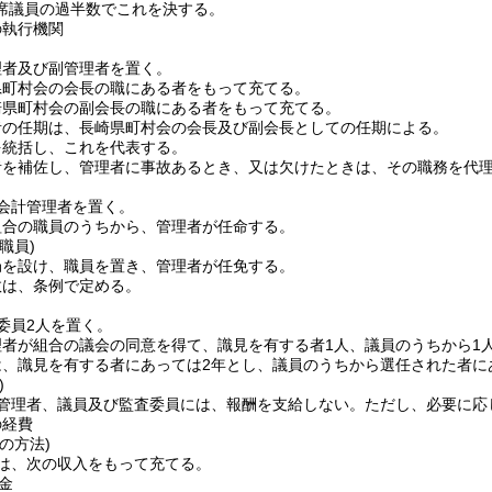
席議員の過半数でこれを決する。
の執行機関
理者及び副管理者を置く。
県町村会の会長の職にある者をもって充てる。
崎県町村会の副会長の職にある者をもって充てる。
者の任期は、長崎県町村会の会長及び副会長としての任期による。
を統括し、これを代表する。
者を補佐し、管理者に事故あるとき、又は欠けたときは、その職務を代
会計管理者を置く。
組合の職員のうちから、管理者が任命する。
職員)
局を設け、職員を置き、管理者が任免する。
数は、条例で定める。
委員2人を置く。
者が組合の議会の同意を得て、識見を有する者1人、議員のうちから1
は、識見を有する者にあっては2年とし、議員のうちから選任された者に
)
管理者、議員及び監査委員には、報酬を支給しない。
ただし、必要に応
の経費
の方法)
は、次の収入をもって充てる。
金