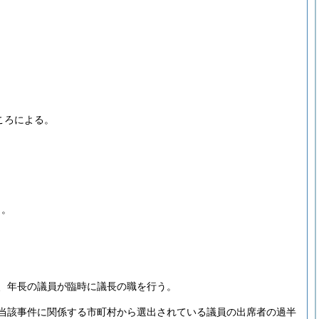
ころによる。
う。
、年長の議員が臨時に議長の職を行う。
当該事件に関係する市町村から選出されている議員の出席者の過半