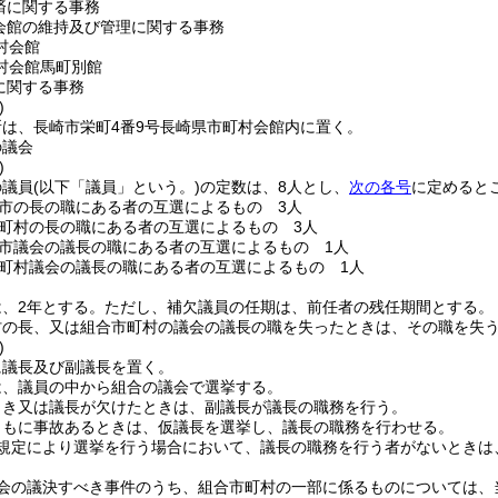
済に関する事務
会館の維持及び管理に関する事務
村会館
村会館馬町別館
に関する事務
)
は、長崎市栄町4番9号長崎県市町村会館内に置く。
の議会
)
の議員
(以下「議員」という。)
の定数は、8人とし、
次の各号
に定めると
市の長の職にある者の互選によるもの 3人
町村の長の職にある者の互選によるもの 3人
市議会の議長の職にある者の互選によるもの 1人
町村議会の議長の職にある者の互選によるもの 1人
、2年とする。
ただし、補欠議員の任期は、前任者の残任期間とする。
村の長、又は組合市町村の議会の議長の職を失ったときは、その職を失
)
に議長及び副議長を置く。
は、議員の中から組合の議会で選挙する。
とき又は議長が欠けたときは、副議長が議長の職務を行う。
ともに事故あるときは、仮議長を選挙し、議長の職務を行わせる。
規定により選挙を行う場合において、議長の職務を行う者がないときは
会の議決すべき事件のうち、組合市町村の一部に係るものについては、